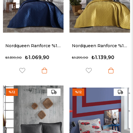
Nordqueen Ranforce %100 Pamuk Tek Kişilik Yatak Örtüsü Seti Prestige v2 Lacivert
Nordqueen Ranforce %100 Pamuk Tek Kişilik Yatak Örtüsü Seti Prestige v4 Sarı
₺1.069,90
₺1.139,90
₺1.399,90
₺1.299,90
%12
%12