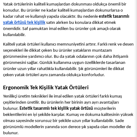
Yatak örtülerinin kaliteli kumaşlardan dokunması oldukça önemli bir 
konudur. Bu ürünler ne kadar kaliteli kumaşlardan dokunurlarsa o 
kadar rahat ve kullanışlı yapıda olacaktır. Bu nedenle 
estetik tasarımlı 
yatak örtüsü tek kişilik
 satın alırken bu konulara dikkat etmek 
önemlidir. Saf pamuktan imal edilen bu ürünler çok amaçlı olarak 
kullanılabilir.
Kaliteli yatak örtüleri kullanıcı memnuniyetini artırır. Farklı renk ve desen 
seçenekleri ile dikkat çeken bu ürünler yatakların muntazam 
görünmesine yardımcı olur. Bu da yatak odalarının çok daha ihtişamlı 
görünmesini sağlar. Günlük kullanıma uygun özelliklerde tasarlanan 
ürünler uzun yıllar rahatlıkla kullanılabilir. Şık görünümleri ile dikkat 
çeken yatak örtüleri aynı zamanda oldukça konforludur.
Ergonomik Tek Kişilik Yatak Örtüleri
Yenilikçi üretim teknikleri ile imal edilen yatak örtüleri farklı kumaş 
çeşitlerinden üretilir. Bu ürünlerin her birinin ayrı ayrı avantajları 
bulunur. 
Estetik tasarımlı tek kişilik yatak örtüsü
 müşterilerin 
beklentilerini en iyi şekilde karşılar. Kumaş ve dokuma kalitesinin yüksek 
olması sayesinde sorunsuz bir şekilde uzun yıllar kullanılabilir. Sade 
görünümlü modellerin yanında son derece şık yapıda olan modeller de 
bulunur.