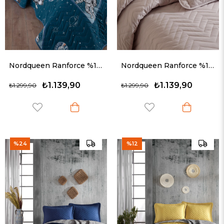
Nordqueen Ranforce %100 Pamuk Tek Kişilik Yatak Örtüsü Seti Galaxy v1 Lacivert
Nordqueen Ranforce %100 Pamuk Tek Kişilik Yatak Örtüsü Seti İbiza v4 Bej
₺1.139,90
₺1.139,90
₺1.299,90
₺1.299,90
%24
%12