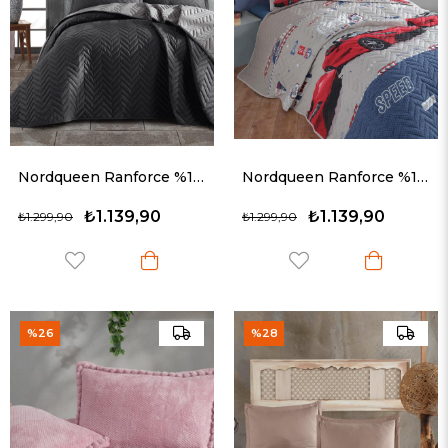
Nordqueen Ranforce %100 Pamuk Tek Kişilik Yatak Örtüsü Seti Prestige v7 Antrasit
Nordqueen Ranforce %100 Pamuk Tek Kişilik Yatak Örtüsü Seti Speed v1 Kırmızı
₺1.139,90
₺1.139,90
₺1.299,90
₺1.299,90
%26
%28