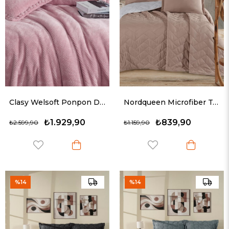
Clasy Welsoft Ponpon Detaylı Yatak Örtüsü Seti Tek Kişilik Masse Pudra
Nordqueen Microfiber Tek Kişilik Yatak Örtüsü Seti Aragon V1 Bej
₺1.929,90
₺839,90
₺2.599,90
₺1.159,90
%14
%14