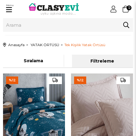
Menu
0
Anasayfa
YATAK ÖRTÜSÜ
Tek Kişilik Yatak Örtüsü
Sıralama
Filtreleme
%12
%12