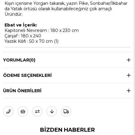
Kışın içerisine Yorgan takarak, yazın Pike, Sonbahar/İlkbahar
da Yatak örtüsü olarak kullanabileceğiniz çok amaçlı
Üründür.
Ebat ve İçerik:
Kapitoneli Nevresim : 180 x 230 cm
Çarşaf : 180 x 240
Yastık Kılıfı : 50 x 70 cm (1)
YORUMLAR
(0)
ÖDEME SEÇENEKLERI
ÜRÜN ÖNERILERI
BIZDEN HABERLER