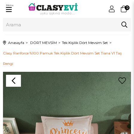
Menu
0
Anasayfa
DÖRT MEVSİM
Tek Kişilik Dört Mevsim Set
Clasy Ranforce %100 Pamuk Tek Kişilik Dört Mevsim Set Tiana V1 Taş
Rengi