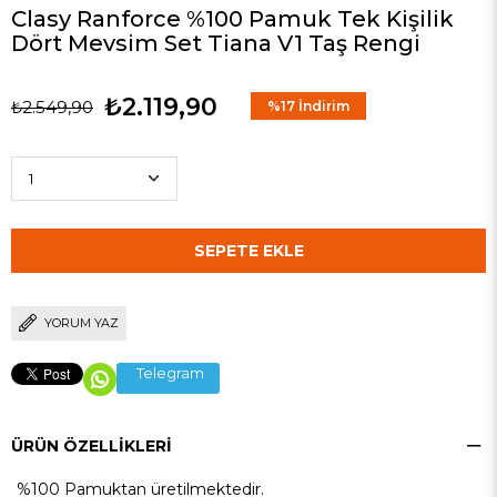
Clasy Ranforce %100 Pamuk Tek Kişilik
Dört Mevsim Set Tiana V1 Taş Rengi
₺2.119,90
₺2.549,90
%
17
İndirim
YORUM YAZ
Telegram
ÜRÜN ÖZELLIKLERI
%100 Pamuktan üretilmektedir.