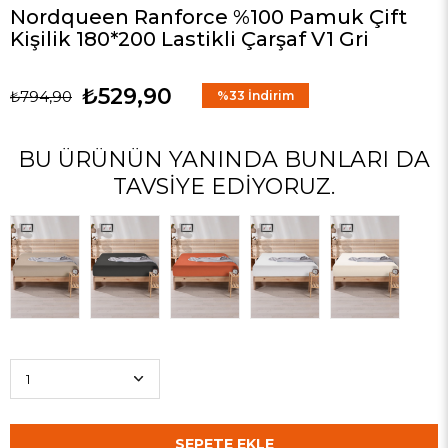
Nordqueen Ranforce %100 Pamuk Çift
Kişilik 180*200 Lastikli Çarşaf V1 Gri
₺529,90
₺794,90
%
33
İndirim
BU ÜRÜNÜN YANINDA BUNLARI DA
TAVSIYE EDIYORUZ.