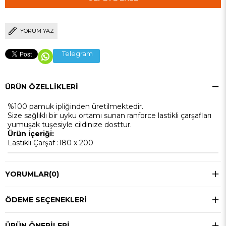
YORUM YAZ
Telegram
ÜRÜN ÖZELLIKLERI
%100 pamuk ipliğinden üretilmektedir.
Size sağlıklı bir uyku ortamı sunan ranforce lastikli çarşafları
yumuşak tuşesiyle cildinize dosttur.
Ürün içeriği:
Lastikli Çarşaf :180 x 200
YORUMLAR
(0)
ÖDEME SEÇENEKLERI
ÜRÜN ÖNERILERI